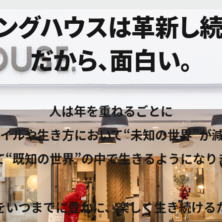
ングハウスは革新し
だから、面白い。
人は年を重ねるごとに
イルや生き方において
“未知の世界”が
て“既知の世界”の中で
生きるようになり
をいつまでに豊かに、
楽しく生き続ける