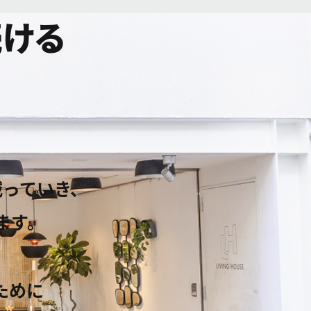
続ける
減っていき、
ます。
ために