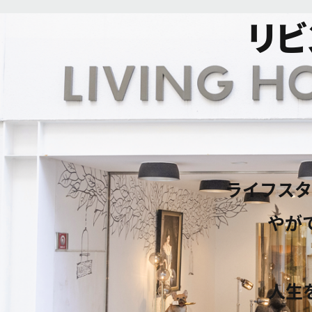
リビ
ライフスタ
やが
人生